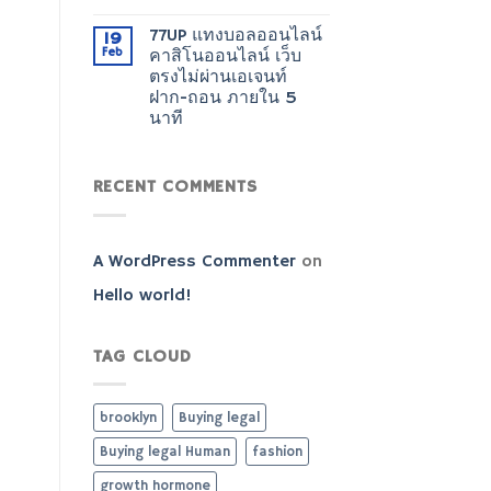
77UP แทงบอลออนไลน์
19
Feb
คาสิโนออนไลน์ เว็บ
ตรงไม่ผ่านเอเจนท์
ฝาก-ถอน ภายใน 5
นาที
RECENT COMMENTS
A WordPress Commenter
on
Hello world!
TAG CLOUD
brooklyn
Buying legal
Buying legal Human
fashion
growth hormone