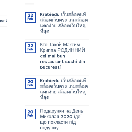
Krabiedu เว็บสล็อตแท้
22
Feb
สล็อตเว็บตรง เกมสล็อต
ent
แตกง่าย สล็อตเว็บใหญ่
ที่สุด
Кто Такой Максим
22
Feb
Криппа РОДИННИЙ
cel mai bun
restaurant sushi din
Bucuresti
Krabiedu เว็บสล็อตแท้
20
Feb
สล็อตเว็บตรง เกมสล็อต
แตกง่าย สล็อตเว็บใหญ่
ที่สุด
Подарунки на День
20
Feb
Миколая 2020 ідеї
що покласти під
подушку