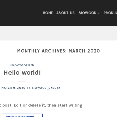
HOME
ABOUT US
BIOWOOD
PRODU
MONTHLY ARCHIVES:
MARCH 2020
UNCATEGORIZED
Hello world!
N
MARCH 9, 2020
BY
BIOWOOD_DXDD5X
post. Edit or delete it, then start writing!