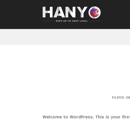
Skip
to
content
POSTED O
Welcome to WordPress. This is your first 