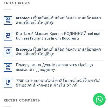
LATEST POSTS
Krabiedu เว็บสล็อตแท้ สล็อตเว็บตรง เกมสล็อตแตก
22
Feb
ง่าย สล็อตเว็บใหญ่ที่สุด
Кто Такой Максим Криппа РОДИННИЙ cel mai
22
Feb
bun restaurant sushi din Bucuresti
Krabiedu เว็บสล็อตแท้ สล็อตเว็บตรง เกมสล็อตแตก
20
Feb
ง่าย สล็อตเว็บใหญ่ที่สุด
Подарунки на День Миколая 2020 ідеї що
20
Feb
покласти під подушку
77UP แทงบอลออนไลน์ คาสิโนออนไลน์ เว็บตรงไม่
19
Feb
ผ่านเอเจนท์ ฝาก-ถอน ภายใน 5 นาที
RECENT COMMENTS