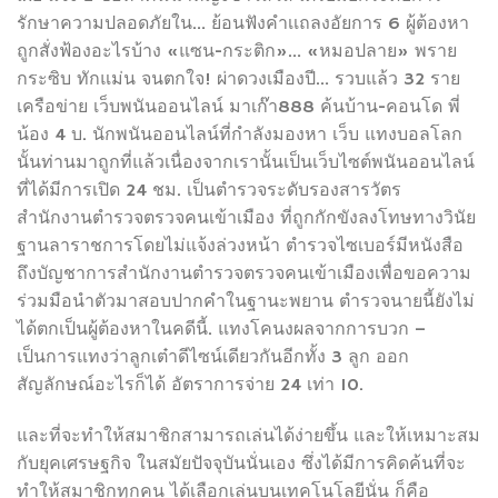
รักษาความปลอดภัยใน… ย้อนฟังคำเเถลงอัยการ 6 ผู้ต้องหา
ถูกสั่งฟ้องอะไรบ้าง «แซน-กระติก»… «หมอปลาย» พราย
กระซิบ ทักแม่น จนตกใจ! ผ่าดวงเมืองปี… รวบแล้ว 32 ราย
เครือข่าย เว็บพนันออนไลน์ มาเก๊า888 ค้นบ้าน-คอนโด พี่
น้อง 4 บ. นักพนันออนไลน์ที่กำลังมองหา เว็บ แทงบอลโลก
นั้นท่านมาถูกที่แล้วเนื่องจากเรานั้นเป็นเว็บไซต์พนันออนไลน์
ที่ได้มีการเปิด 24 ชม. เป็นตำรวจระดับรองสารวัตร
สำนักงานตำรวจตรวจคนเข้าเมือง ที่ถูกกักขังลงโทษทางวินัย
ฐานลาราชการโดยไม่แจ้งล่วงหน้า ตำรวจไซเบอร์มีหนังสือ
ถึงบัญชาการสำนักงานตำรวจตรวจคนเข้าเมืองเพื่อขอความ
ร่วมมือนำตัวมาสอบปากคำในฐานะพยาน ตำรวจนายนี้ยังไม่
ได้ตกเป็นผู้ต้องหาในคดีนี้. แทงโคนงผลจากการบวก –
เป็นการแทงว่าลูกเต๋าดีไซน์เดียวกันอีกทั้ง 3 ลูก ออก
สัญลักษณ์อะไรก็ได้ อัตราการจ่าย 24 เท่า 10.
และที่จะทำให้สมาชิกสามารถเล่นได้ง่ายขึ้น และให้เหมาะสม
กับยุคเศรษฐกิจ ในสมัยปัจจุบันนั่นเอง ซึ่งได้มีการคิดค้นที่จะ
ทำให้สมาชิกทุกคน ได้เลือกเล่นบนเทคโนโลยีนั่น ก็คือ