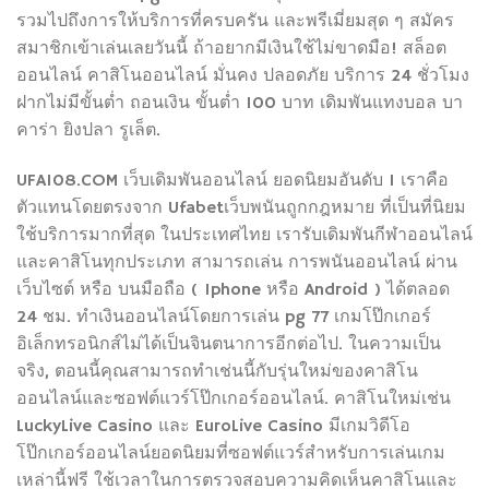
รวมไปถึงการให้บริการที่ครบครัน และพรีเมี่ยมสุด ๆ สมัคร
สมาชิกเข้าเล่นเลยวันนี้ ถ้าอยากมีเงินใช้ไม่ขาดมือ! สล็อต
ออนไลน์ คาสิโนออนไลน์ มั่นคง ปลอดภัย บริการ 24 ชั่วโมง
ฝากไม่มีขั้น​ต่ำ ถอนเงิน ขั้นต่ำ 100 บาท เดิมพันแทงบอล บา
คาร่า ยิงปลา รูเล็ต.
UFA108.COM เว็บเดิมพันออนไลน์ ยอดนิยมอันดับ 1 เราคือ
ตัวแทนโดยตรงจาก Ufabetเว็บพนันถูกกฎหมาย ที่เป็นที่นิยม
ใช้บริการมากที่สุด ในประเทศไทย เรารับเดิมพันกีฬาออนไลน์
และคาสิโนทุกประเภท สามารถเล่น การพนันออนไลน์ ผ่าน
เว็บไซต์ หรือ บนมือถือ ( Iphone หรือ Android ) ได้ตลอด
24 ชม. ทำเงินออนไลน์โดยการเล่น pg 77 เกมโป๊กเกอร์
อิเล็กทรอนิกส์ไม่ได้เป็นจินตนาการอีกต่อไป. ในความเป็น
จริง, ตอนนี้คุณสามารถทำเช่นนี้กับรุ่นใหม่ของคาสิโน
ออนไลน์และซอฟต์แวร์โป๊กเกอร์ออนไลน์. คาสิโนใหม่เช่น
LuckyLive Casino และ EuroLive Casino มีเกมวิดีโอ
โป๊กเกอร์ออนไลน์ยอดนิยมที่ซอฟต์แวร์สำหรับการเล่นเกม
เหล่านี้ฟรี ใช้เวลาในการตรวจสอบความคิดเห็นคาสิโนและ