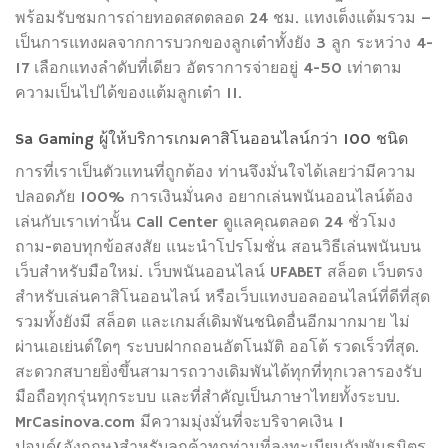
พร้อมรับชมการถ่ายทอดสดตลอด 24 ชม. แทงเต็งแต้มรวม –
เป็นการแทงผลจากการบวกของลูกเต๋าทั้งยัง 3 ลูก ระหว่าง 4-
17 เลือกแทงลำดับที่เดียว อัตราการจ่ายอยู่ 4-50 เท่าตาม
ความเป็นไปได้ของแต้มลูกเต๋า 11.
Sa Gaming ผู้ให้บริการเกมคาสิโนออนไลน์กว่า 100 ชนิด
การที่เราเป็นตัวแทนที่ถูกต้อง ท่านจึงมั่นใจได้เลยว่ามีความ
ปลอดภัย 100% การเงินมั่นคง อยากเล่นพนันออนไลน์ต้อง
เล่นกับเราเท่านั้น Call Center ดูแลคุณตลอด 24 ชั่วโมง
ถาม-ตอบทุกข้อสงสัย แนะนำโปรโมชั่น สอนวิธีเล่นพนันบน
เว็บสำหรับมือใหม่. เว็บพนันออนไลน์ UFABET สล็อต เว็บตรง
สำหรับเล่นคาสิโนออนไลน์ หรือเว็บแทงบอลออนไลน์ที่ดีที่สุด
รวมทั้งยังมี สล็อต และเกมส์เดิมพันชนิดอื่นอีกมากมาย ไม่
ผ่านเอเย่นต์ใดๆ ระบบฝากถอนอัตโนมัติ ออโต้ รวดเร็วที่สุด.
สะดวกสบายยิ่งขึ้นสามารถวางเดิมพันได้ทุกที่ทุกเวลารองรับ
มือถือทุกรุ่นทุกระบบ และที่สำคัญเป็นภาษาไทยทั้งระบบ.
MrCasinova.com มีความมุ่งมั่นที่จะบริจาคเงิน 1
ปอนด์(อังกฤษ)สำหรับลูกค้าทุกท่านที่ลงทะเบียนกับพันธมิตร