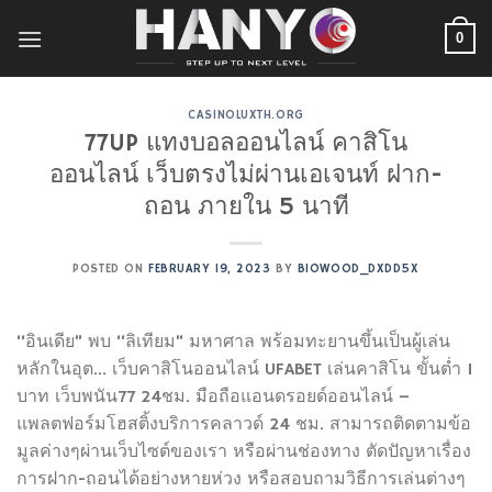
Skip
to
0
content
CASINOLUXTH.ORG
77UP แทงบอลออนไลน์ คาสิโน
ออนไลน์ เว็บตรงไม่ผ่านเอเจนท์ ฝาก-
ถอน ภายใน 5 นาที
POSTED ON
FEBRUARY 19, 2023
BY
BIOWOOD_DXDD5X
“อินเดีย” พบ “ลิเทียม” มหาศาล พร้อมทะยานขึ้นเป็นผู้เล่น
หลักในอุต… เว็บคาสิโนออนไลน์ UFABET เล่นคาสิโน ขั้นต่ำ 1
บาท เว็บพนัน77 24ชม. มือถือแอนดรอยด์ออนไลน์ –
แพลตฟอร์มโฮสติ้งบริการคลาวด์ 24 ชม. สามารถติดตามข้อ
มูลค่างๆผ่านเว็บไซต์ของเรา หรือผ่านช่องทาง ตัดปัญหาเรื่อง
การฝาก-ถอนได้อย่างหายห่วง หรือสอบถามวิธีการเล่นต่างๆ