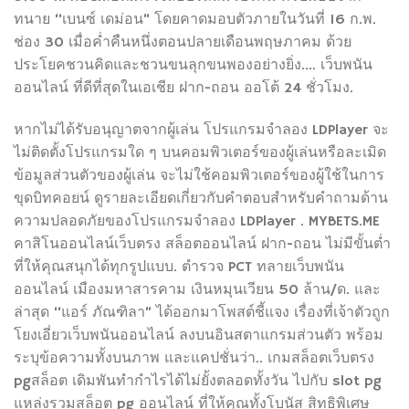
ทนาย “เบนซ์ เดม่อน” โดยคาดมอบตัวภายในวันที่ 16 ก.พ.
ช่อง 30 เมื่อค่ำคืนหนึ่งตอนปลายเดือนพฤษภาคม ด้วย
ประโยคชวนคิดและชวนขนลุกขนพองอย่างยิ่ง…. เว็บพนัน
ออนไลน์ ที่ดีที่สุดในเอเชีย ฝาก-ถอน ออโต้ 24 ชั่วโมง.
หากไม่ได้รับอนุญาตจากผู้เล่น โปรแกรมจำลอง LDPlayer จะ
ไม่ติดตั้งโปรแกรมใด ๆ บนคอมพิวเตอร์ของผู้เล่นหรือละเมิด
ข้อมูลส่วนตัวของผู้เล่น จะไม่ใช้คอมพิวเตอร์ของผู้ใช้ในการ
ขุดบิทคอยน์ ดูรายละเอียดเกี่ยวกับคำตอบสำหรับคำถามด้าน
ความปลอดภัยของโปรแกรมจำลอง LDPlayer . MYBETS.ME
คาสิโนออนไลน์เว็บตรง สล็อตออนไลน์ ฝาก-ถอน ไม่มีขั้นต่ำ
ที่ให้คุณสนุกได้ทุกรูปแบบ. ตำรวจ PCT ทลายเว็บพนัน
ออนไลน์ เมืองมหาสารคาม เงินหมุนเวียน 50 ล้าน/ด. และ
ล่าสุด “แอร์ ภัณฑิลา” ได้ออกมาโพสต์ชี้แจง เรื่องที่เจ้าตัวถูก
โยงเอี่ยวเว็บพนันออนไลน์ ลงบนอินสตาแกรมส่วนตัว พร้อม
ระบุข้อความทั้งบนภาพ และแคปชั่นว่า.. เกมสล็อตเว็บตรง
pgสล็อต เดิมพันทำกำไรได้ไม่ยั้งตลอดทั้งวัน ไปกับ slot pg
แหล่งรวมสล็อต pg ออนไลน์ ที่ให้คุณทั้งโบนัส สิทธิพิเศษ