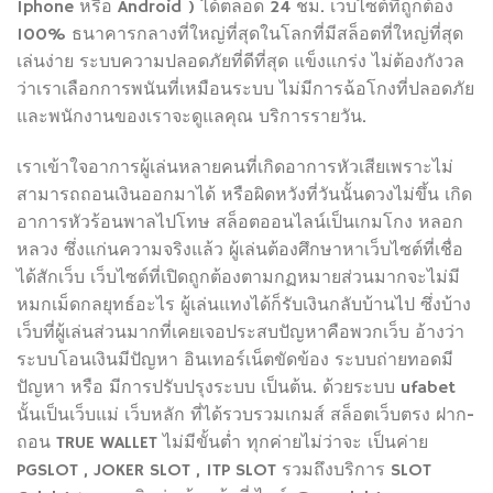
Iphone หรือ Android ) ได้ตลอด 24 ชม. เว็บไซต์ที่ถูกต้อง
100% ธนาคารกลางที่ใหญ่ที่สุดในโลกที่มีสล็อตที่ใหญ่ที่สุด
เล่นง่าย ระบบความปลอดภัยที่ดีที่สุด แข็งแกร่ง ไม่ต้องกังวล
ว่าเราเลือกการพนันที่เหมือนระบบ ไม่มีการฉ้อโกงที่ปลอดภัย
และพนักงานของเราจะดูแลคุณ บริการรายวัน.
เราเข้าใจอาการผู้เล่นหลายคนที่เกิดอาการหัวเสียเพราะไม่
สามารถถอนเงินออกมาได้ หรือผิดหวังที่วันนั้นดวงไม่ขึ้น เกิด
อาการหัวร้อนพาลไปโทษ สล็อตออนไลน์เป็นเกมโกง หลอก
หลวง ซึ่งแก่นความจริงแล้ว ผู้เล่นต้องศึกษาหาเว็บไซต์ที่เชื่อ
ได้สักเว็บ เว็บไซต์ที่เปิดถูกต้องตามกฏหมายส่วนมากจะไม่มี
หมกเม็ดกลยุทธ์อะไร ผู้เล่นแทงได้ก็รับเงินกลับบ้านไป ซึ่งบ้าง
เว็บที่ผู้เล่นส่วนมากที่เคยเจอประสบปัญหาคือพวกเว็บ อ้างว่า
ระบบโอนเงินมีปัญหา อินเทอร์เน็ตขัดข้อง ระบบถ่ายทอดมี
ปัญหา หรือ มีการปรับปรุงระบบ เป็นต้น. ด้วยระบบ ufabet
นั้นเป็นเว็บแม่ เว็บหลัก ที่ได้รวบรวมเกมส์ สล็อตเว็บตรง ฝาก-
ถอน TRUE WALLET ไม่มีขั้นต่ำ ทุกค่ายไม่ว่าจะ เป็นค่าย
PGSLOT , JOKER SLOT , ITP SLOT รวมถึงบริการ SLOT