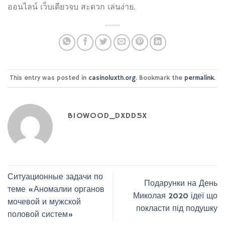
ออนไลน์ เว็บเดียวจบ สะดวก เล่นง่าย.
This entry was posted in
casinoluxth.org
. Bookmark the
permalink
.
BIOWOOD_DXDD5X
Ситуационные задачи по
Подарунки на День
теме «Аномалии органов
Миколая 2020 ідеї що
мочевой и мужской
покласти під подушку
половой систем»