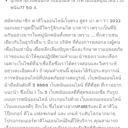
บุกทลายเว็บพนันกลางเมืองมหาสารคามเงินหมุนเวียน เว็บ
พนัน77 50 ล.
สมัครสมาชิก คาสิโนออนไลน์เว็บตรง สูตร บา คา ร่า 2022
บอกเลยว่ายุคนี้ไม่มีใครรู้จักเกมไพ่ บาคาร่า เพราะเป็นที่นิ
มกันอย่างมากในหมู่นักพนันทั้งหลาย เพราะ … ที่กล่าวเช่น
เดียวกับในธุรกิจอื่น ๆ มีบาง บริษัท ที่ต้องการหลอกลวงผู้คน
เพื่อเงินเท่านั้น เพื่อหลีกเลี่ยงปัญหานี้และรักษาความปลอดภัย
เราขอแนะนำให้คุณปฏิบัติตามคำแนะนำของเราและเลือก
เฉพาะเว็บไซต์ที่น่าเชื่อถือซึ่งเราได้ตรวจสอบและวิเคราะห์
อย่างละเอียดแล้ว ถ้าคุณทำเช่นนี้ คุณจะได้รับประสบการณ์
การพนันออนไลน์ที่ปลอดภัยอย่างสมบูรณ์. เว็บพนันออนไลน์
ม้ามืดอันดับที่ 5 RB88 เว็บพนันออนไลน์ ที่ดีที่สุด ที่เราอยาก
แนะนำ ซึ่งเป็น 1 ใน 5 เว็บพนันบอลดีที่สุดของเอเชีย กับรูป
แบบการพนันออนไลน์ ประกอบไปด้วย เว็บแทงบอลออนไลน์
เว็บแทงบอลดีๆ อีกเว็บ ซึ่งไม่ต่างจากUFABETและมี คาสิโน
โป๊กเกอร์ คีโน แฟลชเกมส์ และ เกมส์ ระดับโลกมากมาย.
โปรแกรมเมอร์คาสิโนออนไลน์ยินดีให้บริการ คุณสามารถ