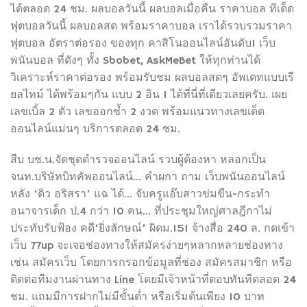
ได้ตลอด 24 ชม. ผลบอลวันนี้ ผลบอลเมื่อคืน ราคาบอล ทีเด็ด
ฟุตบอลวันนี้ ผลบอลสด พร้อมราคาบอล เราได้รวบรวมราคา
ฟุตบอล อัตราต่อรอง ของทุก คาสิโนออนไลน์อันดับ1 เว็บ
พนันบอล ที่ดังๆ ทั้ง Sbobet, AskMeBet ให้ทุกท่านได้
วิเคราะห์ราคาต่อรอง พร้อมรับชม ผลบอลสดๆ อัพเดทแบบเรี
ยลไทม์ ได้พร้อมๆกัน แบบ 2 อิน 1 ได้ที่นี่ที่เดียวเลยครับ. เผย
เลขเบิ้ล 2 ตัว เลขออกซ้ำ 2 งวด พร้อมแนวทางเลขเด็ด
ออนไลน์แม่นๆ บริการตลอด 24 ชม.
สืบ บช.น.จัดชุดตำรวจออนไลน์ รวบผู้ต้องหา หลอกเป็น
จนท.บริษัทบิทคัพออนไลน์… คำผกา ถาม เว็บพนันออนไลน์
หลัง ‘ดิว อริสรา’ แฉ ได้… จับครูแอ๊บสาวข่มขืน-กระทำ
อนาจารเด็ก ป.4 กว่า 10 คน… ที่ประชุมใหญ่ศาลฎีกาไม่
ประทับรับฟ้อง คดี‘ยิ่งลักษณ์’ ผิดม.151 จ้างสื่อ 240 ล. กดเข้า
เว็บ 77up จะเจอช่องทางให้สมัครง่ายๆหลากหลายช่องทาง
เช่น สมัครเว็บ โดยการกรอกข้อมูลที่ช่อง สมัครสมาชิก หรือ
ติดต่อทีมงานผ่านทาง Line โดยมีเจ้าหน้าที่ตอบทันทีตลอด 24
ชม. แถมมีการฝากไม่มีขั้นต่ำ หรือเริ่มต้นเพียง 10 บาท