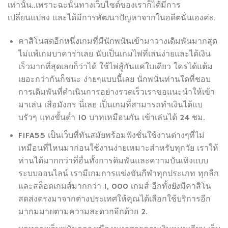
เท่านั้น..เพราะฉะนั้นทางเว็บไซต์ของเราก็ได้มีการ
เปลี่ยนแปลง และได้มีการพัฒนาปัญหาจากในอดีตนั่นเองค่ะ.
คาสิโนสดอีกหนึ่งเกมที่มีนักพนันเข้ามาวางเดิมพันมากสุด
ไม่แพ้เกมบาคาร่าเลย นับเป็นเกมไพ่ที่เล่นง่ายและได้เงิน
เร็วมากที่สุดเลยก็ว่าได้ ใช้ไพ่สู้กันแค่ใบเดียว ใครได้แต้ม
เยอะกว่ากันก็ชนะ ง่ายๆแบบนี้เลย นักพนันท่านใดที่ชอบ
การเดิมพันที่ดำเนินการอย่างรวดเร็วเราขอแนะนำให้เข้า
มาเล่น เสือมังกร นี่เลย เป็นเกมที่สามารถทำเงินได้แบ
บรัวๆ แทงขั้นต่ำ 10 บาทเหมือนกัน เข้าเล่นได้ 24 ชม.
FIFA55 เป็นเว็บที่ทันสมัยพร้อมฟังชั่นใช้งานต่างๆที่ไม่
เหมือนที่ไหนมาก่อนใช้งานง่ายเหมาะสำหรับทุกวัย เราให้
ท่านได้มากกว่าที่อื่นทั้งการดิมพันและความบันเทิงแบบ
ระบบออนไลน์ เรามีเกมการแข่งขันกีฬาทุกประเภท ทุกลีก
และสล็อตเกมส์มากกว่า 1, 000 เกมส์ อีกทั้งยังมีคาสิโน
สดส่งตรงมาจากต่างประเทศให้คุณได้เลือกใช้บริการอีก
มากมมายตามความสะดวกอีกด้วย 2.