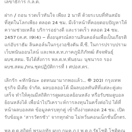
เลขาธิการ ก.ล.ต.
ฝาก / ถอน รวดเร็วทันใจ เพียง 2 นาที ด้วยระบบที่ทันสมัย
ที่สุดในโลกเพียง ตลอด 24 ชม. มีเจ้าหน้าที่คอยตอบปัญหาให้
ความช่วยเหลือ บริการอย่างดี และรวดเร็ว ตลอด 24 ชม.
2457 (ค.ศ. 1914) – ตั้งอนุสรณ์สถานลินคอล์นเพื่อเป็นเกียรติ
แก่อับราฮัม ลินคอล์นในกรุงวอชิงตัน ดี.ซี. ในการปราบปราม
เว็บพนันออนไลน์ และพล.ต.ท.ภาคภูมิภิภัทฒ์ สัจจพันธุ์
ผบช.สตม. จึงได้สั่งการ พล.ต.ท.พันธนะ นุชนารถ รอง
ผบช.สตม./หน.ชุดปฏิบัติการที่ 1 ศปอส.ตร.
เลิกรัก «ทักษิณ» อดทนมามากพอแล้ว… © 2021 กรุงเทพ
ธุรกิจ มีเดีย จำกัด. ผลบอลออโต้ มีผลบอลทันทีที่แต่ละคู่เตะ
เสร็จ ทำให้คุณมีสถิติการดูผลบอลย้อนหลัง หรือรับชมดูบอล
ย้อนหลังได้ เพื่อนำไปวิเคราะห์การลงทุนในครั้งต่อไป ได้ที่
หน้าผลบอลสด ข้อมูลครบทุกคู่ เข้าถึงง่ายตลอด 24 ชม. เปิด
รับข้อมูล ‘สารวัตรซัว’ จากทุกฝ่าย ไม่หวั่นคอนเน็กชั่นบิ๊กตร.
พล.ต.ต.สถิตย์ พรมอุทัย ผบก.กมค.ภ.1 พ.ต.อ.รัฐโชติ โชติคุณ