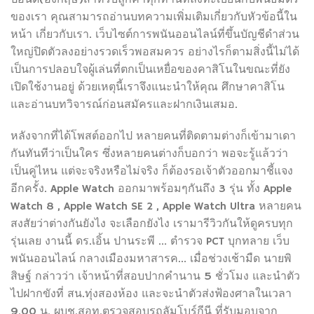
ของเรา คุณสามารถอ่านบทความเพิ่มเติมเกี่ยวกับหัวข้อนี้ใน
หน้า เกี่ยวกับเรา. เว็บไซต์การพนันออนไลน์ที่ขึ้นบัญชีดำส่วน
ใหญ่ปิดตัวลงอย่างรวดเร็วพอสมควร อย่างไรก็ตามสิ่งนี้ไม่ได้
เป็นการปลอบใจผู้เล่นที่ตกเป็นเหยื่อของคาสิโนในขณะที่ยัง
เปิดใช้งานอยู่ ด้วยเหตุนี้เราจึงแนะนำให้คุณ ศึกษาคาสิโน
และอ่านบทวิจารณ์ก่อนสมัครและฝากเงินเสมอ.
หลังจากที่ได้โพสต์ออกไป หลายคนที่ติดตามต่างก็เข้ามาเดา
กันทันทีว่าเป็นใคร ซึ่งหลายคนต่างก็บอกว่า พอจะรู้แล้วว่า
เป็นคู่ไหน แต่จะจริงหรือไม่จริง ก็ต้องรอเจ้าตัวออกมาชี้แจง
อีกครั้ง. Apple Watch ออกมาพร้อมๆกันถึง 3 รุ่น ทั้ง Apple
Watch 8 , Apple Watch SE 2 , Apple Watch Ultra หลายคน
สงสัยว่าต่างกันยังไง จะเลือกยังไง เรามารีวิวกันให้ดูครบทุก
รุ่นเลย งานนี้ ดร.เอิ้น ปานระพี … ตำรวจ PCT บุกทลาย เว็บ
พนันออนไลน์ กลางเมืองมหาสารค… เมื่อช่วงเช้ามืด นายพิ
สิษฐ์ กล่าวว่า เจ้าหน้าที่สอบปากคำนาน 5 ชั่วโมง และนำตัว
ไปฝากขังที่ สน.ทุ่งสองห้อง และจะนำตัวส่งฟ้องศาลในเวลา
9.00 น. ผบช.สอท.ตรวจสอบรถลัมโบร์กีนี ที่รับมอบจาก