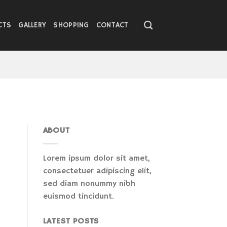
CTS
GALLERY
SHOPPING
CONTACT
ABOUT
Lorem ipsum dolor sit amet,
consectetuer adipiscing elit,
sed diam nonummy nibh
euismod tincidunt.
LATEST POSTS