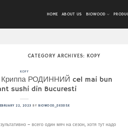
HOME
ABOUT US
BIOWOOD
PRODU
CATEGORY ARCHIVES:
KOPY
KOPY
м Криппа РОДИННИЙ cel mai bun
ant sushi din Bucuresti
FEBRUARY 22, 2023
BY
BIOWOOD_DXDD5X
зультативно – всего один мяч на сезон, хотя тут надо