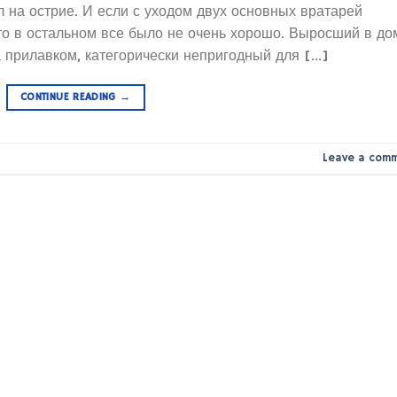
л на острие. И если с уходом двух основных вратарей
то в остальном все было не очень хорошо. Выросший в до
а прилавком, категорически непригодный для […]
CONTINUE READING
→
Leave a com