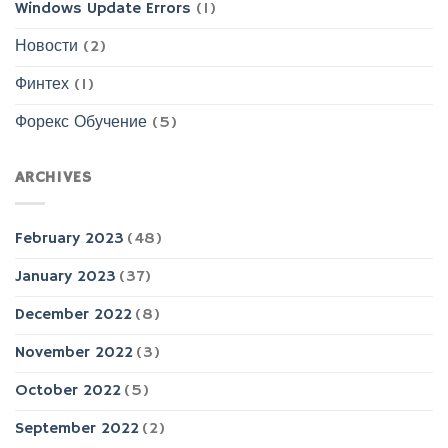
Windows Update Errors
(1)
Новости
(2)
Финтех
(1)
Форекс Обучение
(5)
ARCHIVES
February 2023
(48)
January 2023
(37)
December 2022
(8)
November 2022
(3)
October 2022
(5)
September 2022
(2)