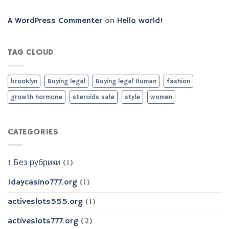
A WordPress Commenter
on
Hello world!
TAG CLOUD
brooklyn
Buying legal
Buying legal Human
fashion
growth hormone
steroids sale
style
women
CATEGORIES
! Без рубрики
(1)
1daycasino777.org
(1)
activeslots555.org
(1)
activeslots777.org
(2)