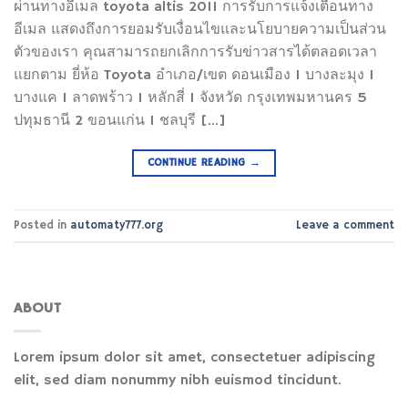
ผ่านทางอีเมล toyota altis 2011 การรับการแจ้งเตือนทาง
อีเมล แสดงถึงการยอมรับเงื่อนไขและนโยบายความเป็นส่วน
ตัวของเรา คุณสามารถยกเลิกการรับข่าวสารได้ตลอดเวลา
แยกตาม ยี่ห้อ Toyota อำเภอ/เขต ดอนเมือง 1 บางละมุง 1
บางแค 1 ลาดพร้าว 1 หลักสี่ 1 จังหวัด กรุงเทพมหานคร 5
ปทุมธานี 2 ขอนแก่น 1 ชลบุรี […]
CONTINUE READING
→
Posted in
automaty777.org
Leave a comment
ABOUT
Lorem ipsum dolor sit amet, consectetuer adipiscing
elit, sed diam nonummy nibh euismod tincidunt.