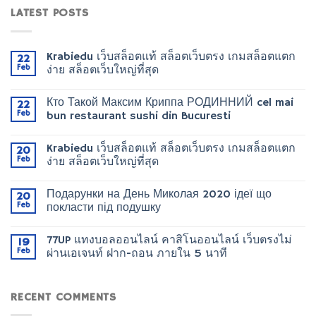
LATEST POSTS
Krabiedu เว็บสล็อตแท้ สล็อตเว็บตรง เกมสล็อตแตก
22
Feb
ง่าย สล็อตเว็บใหญ่ที่สุด
Кто Такой Максим Криппа РОДИННИЙ cel mai
22
Feb
bun restaurant sushi din Bucuresti
Krabiedu เว็บสล็อตแท้ สล็อตเว็บตรง เกมสล็อตแตก
20
Feb
ง่าย สล็อตเว็บใหญ่ที่สุด
Подарунки на День Миколая 2020 ідеї що
20
Feb
покласти під подушку
77UP แทงบอลออนไลน์ คาสิโนออนไลน์ เว็บตรงไม่
19
Feb
ผ่านเอเจนท์ ฝาก-ถอน ภายใน 5 นาที
RECENT COMMENTS