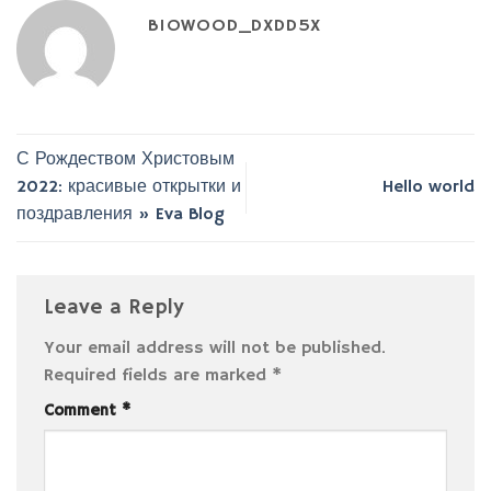
BIOWOOD_DXDD5X
С Рождеством Христовым
2022: красивые открытки и
Hello world
поздравления » Eva Blog
Leave a Reply
Your email address will not be published.
Required fields are marked
*
Comment
*