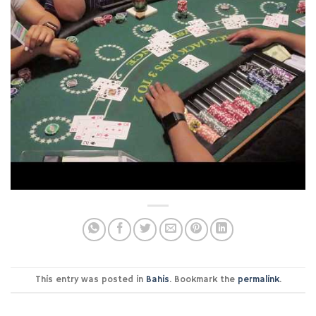
This entry was posted in
Bahis
. Bookmark the
permalink
.