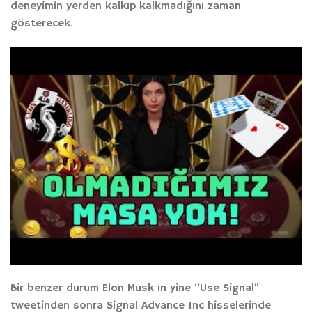
deneyimin yerden kalkıp kalkmadığını zaman
gösterecek.
Bir benzer durum Elon Musk ın yine “Use Signal”
tweetinden sonra Signal Advance Inc hisselerinde