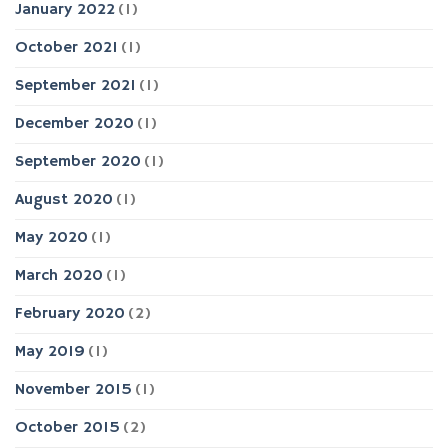
January 2022
(1)
October 2021
(1)
September 2021
(1)
December 2020
(1)
September 2020
(1)
August 2020
(1)
May 2020
(1)
March 2020
(1)
February 2020
(2)
May 2019
(1)
November 2015
(1)
October 2015
(2)