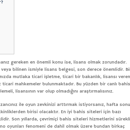
r?
anız gereken en önemli konu ise, lisans olmak zorundadır.
i veya bilinen ismiyle lisans belgesi, son derece önemlidir. Bi
da mutlaka ticari işletme, ticari bir bakanlık, lisansı vere
z ticari mahkemeler bulunmaktadır. Bu yüzden bir canlı bahi
lemeli, lisansının var olup olmadığını araştırmalısınız.
zancınız ile oyun zevkinizi arttırmak istiyorsanız, hafta son
nliklerden birisi olacaktır. En iyi bahis siteleri için bazı
ir. Son yıllarda, çevrimiçi bahis siteleri hizmetlerini sürekl
casino oyunları fenomeni de dahil olmak üzere bundan birkaç