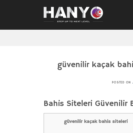
Skip
to
content
güvenilir kaçak bahis
POSTED ON
Bahis Siteleri Güvenilir 
güvenilir kaçak bahis siteleri