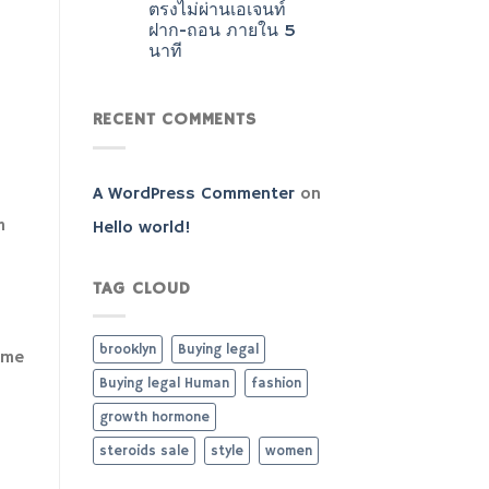
ตรงไม่ผ่านเอเจนท์
ฝาก-ถอน ภายใน 5
นาที
RECENT COMMENTS
A WordPress Commenter
on
m
Hello world!
TAG CLOUD
brooklyn
Buying legal
kme
Buying legal Human
fashion
growth hormone
steroids sale
style
women