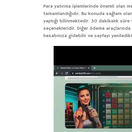
Para yatırma işlemlerinde önemli olan me
tamamlandığıdır. Bu konuda sağlam olan 
yaptığı bilinmektedir. 30 dakikalık süre
seçenekleridir. Diğer ödeme araçlarında 
hesabınıza gidebilir ve sayfayı yeniledik