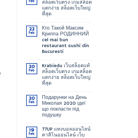
Feb
สล็อตเว็บตรง เกมสล็อต
แตกง่าย สล็อตเว็บใหญ่
ที่สุด
Кто Такой Максим
22
Feb
Криппа РОДИННИЙ
cel mai bun
restaurant sushi din
Bucuresti
Krabiedu เว็บสล็อตแท้
20
Feb
สล็อตเว็บตรง เกมสล็อต
r
แตกง่าย สล็อตเว็บใหญ่
n
ที่สุด
s
Подарунки на День
20
Feb
Миколая 2020 ідеї
що покласти під
u
подушку
i
77UP แทงบอลออนไลน์
19
Feb
คาสิโนออนไลน์ เว็บ