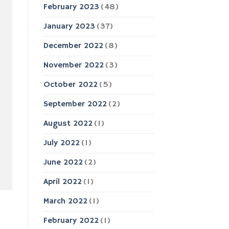
February 2023
(48)
January 2023
(37)
December 2022
(8)
November 2022
(3)
October 2022
(5)
September 2022
(2)
August 2022
(1)
July 2022
(1)
June 2022
(2)
April 2022
(1)
March 2022
(1)
February 2022
(1)