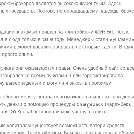
орекс-брокеров является высококонкурентным. Здесь
зных государств. Поэтому не оправдавшему надежды брок
дации знакомых пришел на криптобиржу XCritical. После
ся я сюда только в 2019 году. Менеджеры стали «ушлыми»
ниями рекомендовали совершать некоторые сделки. В оди
 просто слили.
случаев они оказываются правы. Очень удобный сайт со вс
азобрался со всеми пунктами. Если зарегистрировала
чу вывести деньги и могу ли я закрыть профиль?
особенно меня угнетала невозможность вывести свои деньг
уть деньги с помощью процедуры Chargeback (чарджбек).
нваря 2019 г заблокировали мою учетную запись.
ию капиталом существует возможность потери средств,
естиции. Таким образом, Вам не стоит рисковать объем