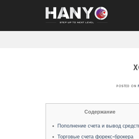
Skip
to
content
X
POSTED ON
Содержание
Пополнение счета и вывод средст
Торговые счета форекс-брокера