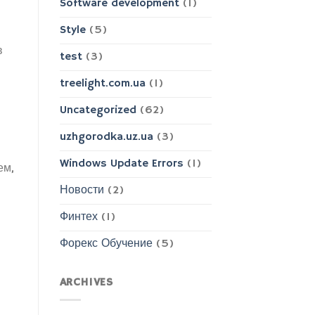
Software development
(1)
Style
(5)
в
test
(3)
treelight.com.ua
(1)
Uncategorized
(62)
uzhgorodka.uz.ua
(3)
Windows Update Errors
(1)
ем,
Новости
(2)
Финтех
(1)
Форекс Обучение
(5)
ARCHIVES