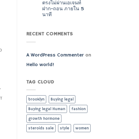
ตรงไม่ผ่านเอเจนท์
ฝาก-ถอน ภายใน 5
นาที
RECENT COMMENTS
о
A WordPress Commenter
on
Hello world!
TAG CLOUD
.
т
brooklyn
Buying legal
Buying legal Human
fashion
growth hormone
steroids sale
style
women