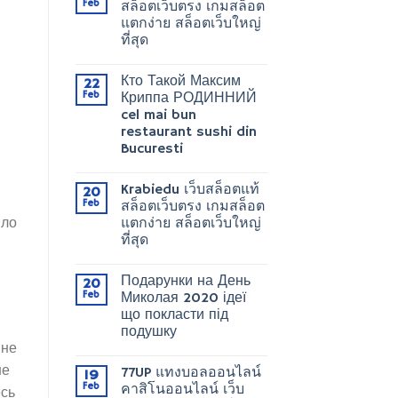
Feb
สล็อตเว็บตรง เกมสล็อต
แตกง่าย สล็อตเว็บใหญ่
ที่สุด
Кто Такой Максим
22
Feb
Криппа РОДИННИЙ
cel mai bun
restaurant sushi din
Bucuresti
Krabiedu เว็บสล็อตแท้
20
Feb
สล็อตเว็บตรง เกมสล็อต
ыло
แตกง่าย สล็อตเว็บใหญ่
ที่สุด
Подарунки на День
20
Feb
Миколая 2020 ідеї
що покласти під
подушку
 не
не
77UP แทงบอลออนไลน์
19
Feb
คาสิโนออนไลน์ เว็บ
есь