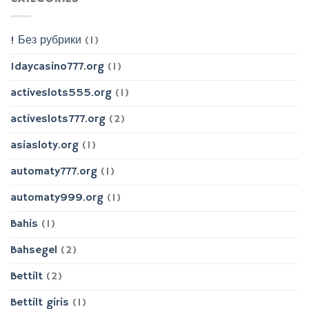
! Без рубрики
(1)
1daycasino777.org
(1)
activeslots555.org
(1)
activeslots777.org
(2)
asiasloty.org
(1)
automaty777.org
(1)
automaty999.org
(1)
Bahis
(1)
Bahsegel
(2)
Bettilt
(2)
Bettilt giris
(1)