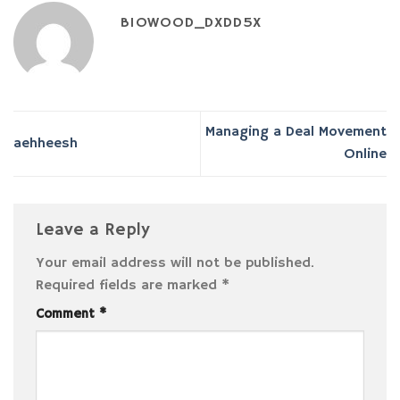
BIOWOOD_DXDD5X
Managing a Deal Movement
aehheesh
Online
Leave a Reply
Your email address will not be published.
Required fields are marked
*
Comment
*