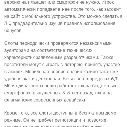
версию на планшет или смартфон не нужно. Игрок
автоматически попадает в нее после того, как заходит
на сайт с мобильного устройства. Это можно сделать в
ЛК, предварительно изучив правила использования
бонусов.
Слоты периодически проверяются независимыми
аудиторами на соответствие технических
характеристик заявленным разработчиками. Также
посетители могут сыграть в лотерею, принять участие
в акциях. Мобильная версия онлайн казино такая же
удобная, как и десктопная. Весит она в пределах 6,7
Мб и одинаково хорошо работает как на бюджетных
смартфонах, выпущенных 5-6 лет назад, так и на
флагманских современных девайсах!
Кроме того, все слоты доступны в бесплатном демо-
режиме. Он не требует регистрации и позволяет