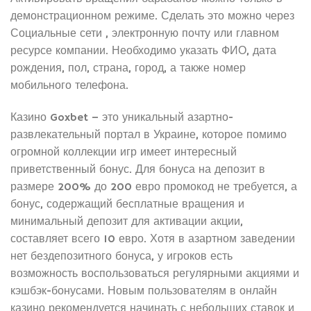
демонстрационном режиме. Сделать это можно через
Социальные сети , электронную почту или главном
ресурсе компании. Необходимо указать ФИО, дата
рождения, пол, страна, город, а также номер
мобильного телефона.
Казино Goxbet – это уникальный азартно-
развлекательный портал в Украине, которое помимо
огромной коллекции игр имеет интересный
приветственный бонус. Для бонуса на депозит в
размере 200% до 200 евро промокод не требуется, а
бонус, содержащий бесплатные вращения и
минимальный депозит для активации акции,
составляет всего 10 евро. Хотя в азартном заведении
нет бездепозитного бонуса, у игроков есть
возможность воспользоваться регулярными акциями и
кэшбэк-бонусами. Новым пользователям в онлайн
казино рекомендуется начинать с небольших ставок и