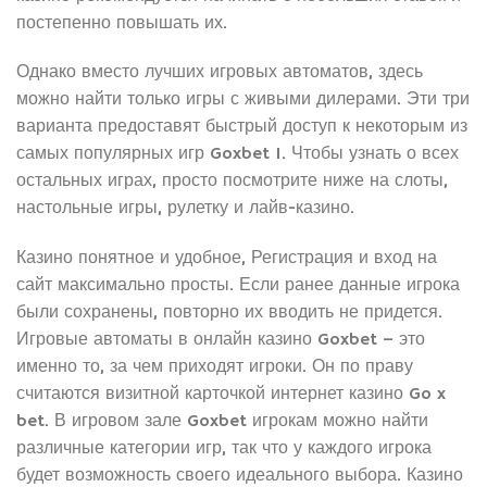
постепенно повышать их.
Однако вместо лучших игровых автоматов, здесь
можно найти только игры с живыми дилерами. Эти три
варианта предоставят быстрый доступ к некоторым из
самых популярных игр Goxbet 1. Чтобы узнать о всех
остальных играх, просто посмотрите ниже на слоты,
настольные игры, рулетку и лайв-казино.
Казино понятное и удобное, Регистрация и вход на
сайт максимально просты. Если ранее данные игрока
были сохранены, повторно их вводить не придется.
Игровые автоматы в онлайн казино Goxbet – это
именно то, за чем приходят игроки. Он по праву
считаются визитной карточкой интернет казино Go x
bet. В игровом зале Goxbet игрокам можно найти
различные категории игр, так что у каждого игрока
будет возможность своего идеального выбора. Казино