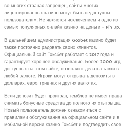
во многих странах запрещен, сайты многих
лицензированных казино могут быть недоступны
пользователям. Не является исключением и одно из
самых популярных онлайн казино на деньги – Pin Up.
В дальнейшем администрация Goxbet казино будет
также постоянно радовать своих клиентов.
Официальный сайт Гоксбет работает с 2017 года и
гарантирует хорошее обслуживание. Более 2000 игр,
доступных на этом сайте, позволяют делать ставки в
любой валюте. Игроки могут открывать депозиты в
долларах, евро, гривнах и других валютах.
Если депозит будет проигран, гемблер не имеет права
снимать бонусные средства до полного их отыгрыша.
Новый пользователь должен ознакомиться с
правилами обслуживания на официальном сайте и в
мобильной версии казино Гоксбет и подтвердить свое