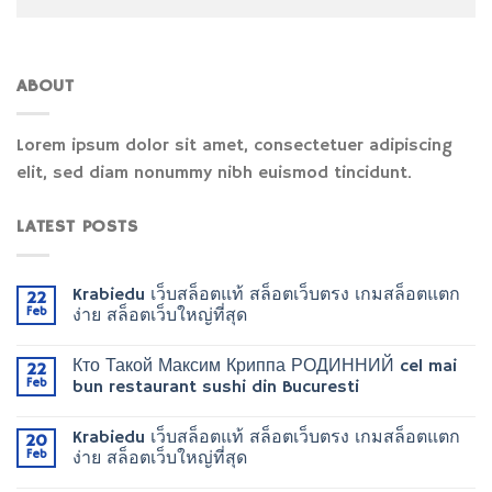
ABOUT
Lorem ipsum dolor sit amet, consectetuer adipiscing
elit, sed diam nonummy nibh euismod tincidunt.
LATEST POSTS
Krabiedu เว็บสล็อตแท้ สล็อตเว็บตรง เกมสล็อตแตก
22
Feb
ง่าย สล็อตเว็บใหญ่ที่สุด
Кто Такой Максим Криппа РОДИННИЙ cel mai
22
Feb
bun restaurant sushi din Bucuresti
Krabiedu เว็บสล็อตแท้ สล็อตเว็บตรง เกมสล็อตแตก
20
Feb
ง่าย สล็อตเว็บใหญ่ที่สุด