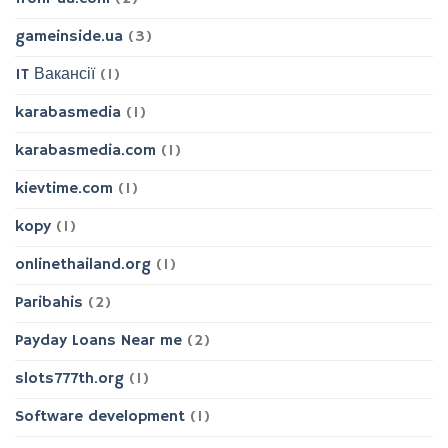
gameinside.ua
(3)
IT Вакансії
(1)
karabasmedia
(1)
karabasmedia.com
(1)
kievtime.com
(1)
kopy
(1)
onlinethailand.org
(1)
Paribahis
(2)
Payday Loans Near me
(2)
slots777th.org
(1)
Software development
(1)