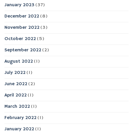
January 2023
(37)
December 2022
(8)
November 2022
(3)
October 2022
(5)
September 2022
(2)
August 2022
(1)
July 2022
(1)
June 2022
(2)
April 2022
(1)
March 2022
(1)
February 2022
(1)
January 2022
(1)