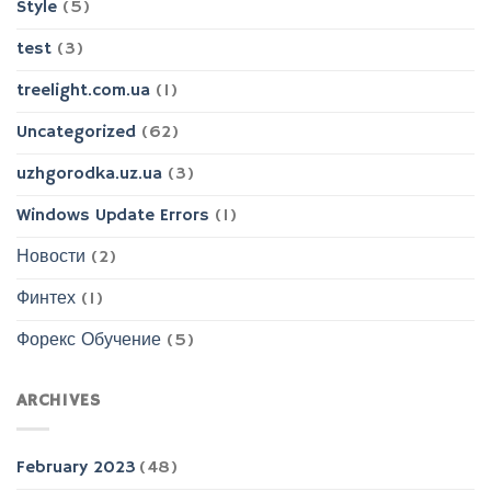
Style
(5)
test
(3)
treelight.com.ua
(1)
Uncategorized
(62)
uzhgorodka.uz.ua
(3)
Windows Update Errors
(1)
Новости
(2)
Финтех
(1)
Форекс Обучение
(5)
ARCHIVES
February 2023
(48)