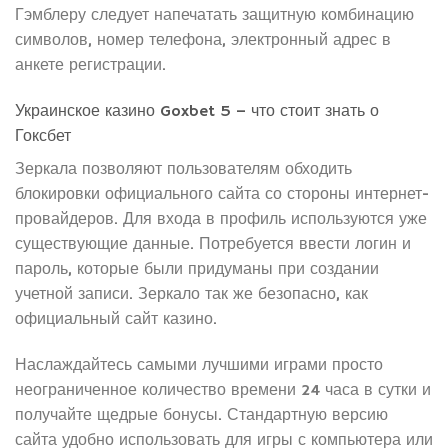
Гэмблеру следует напечатать защитную комбинацию
символов, номер телефона, электронный адрес в
анкете регистрации.
Украинское казино Goxbet 5 – что стоит знать о
Гоксбет
Зеркала позволяют пользователям обходить
блокировки официального сайта со стороны интернет-
провайдеров. Для входа в профиль используются уже
существующие данные. Потребуется ввести логин и
пароль, которые были придуманы при создании
учетной записи. Зеркало так же безопасно, как
официальный сайт казино.
Наслаждайтесь самыми лучшими играми просто
неограниченное количество времени 24 часа в сутки и
получайте щедрые бонусы. Стандартную версию
сайта удобно использовать для игры с компьютера или